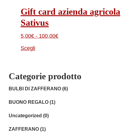
Gift card azienda agricola
Sativus
Fascia
5,00
€
-
100,00
€
di
Scegli
prezzo:
Questo
da
prodotto
5,00€
Categorie prodotto
ha
a
più
BULBI DI ZAFFERANO
(6)
100,00€
varianti.
BUONO REGALO
(1)
Le
opzioni
Uncategorized
(0)
possono
ZAFFERANO
(1)
essere