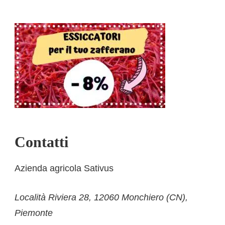
scelte
nella
pagina
del
prodotto
Contatti
Azienda agricola Sativus
Località Riviera 28, 12060 Monchiero (CN),
Piemonte