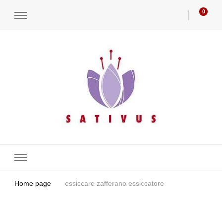
0
Azienda agricola Sativus
Zafferano, bulbi di zafferano e verdure di qualità🌱
Home page
essiccare zafferano essiccatore