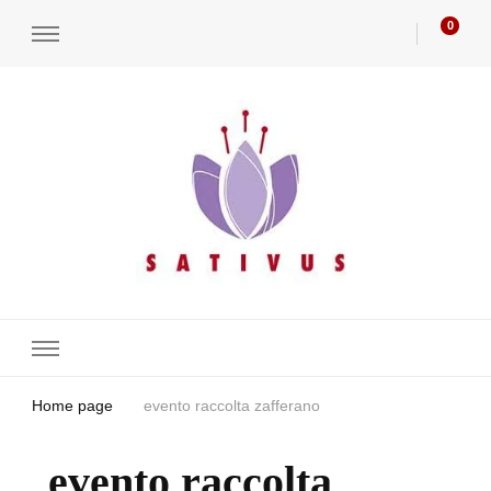
0
Azienda agricola Sativus
Zafferano, bulbi di zafferano e verdure di qualità🌱
Home page
evento raccolta zafferano
evento raccolta