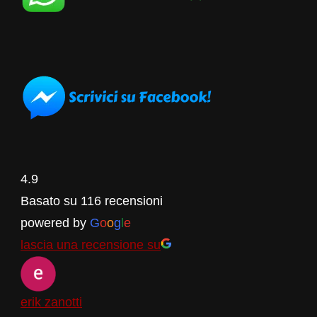
4.9
Basato su 116 recensioni
powered by
G
o
o
g
l
e
lascia una recensione su
erik zanotti