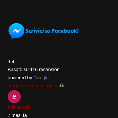
4.9
Basato su 116 recensioni
powered by
G
o
o
g
l
e
lascia una recensione su
erik zanotti
7 mesi fa