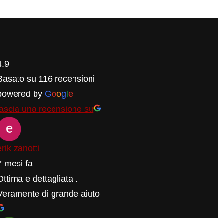
4.9
Basato su 116 recensioni
powered by
G
o
o
g
l
e
lascia una recensione su
erik zanotti
7 mesi fa
Ottima e dettagliata .
Veramente di grande aiuto