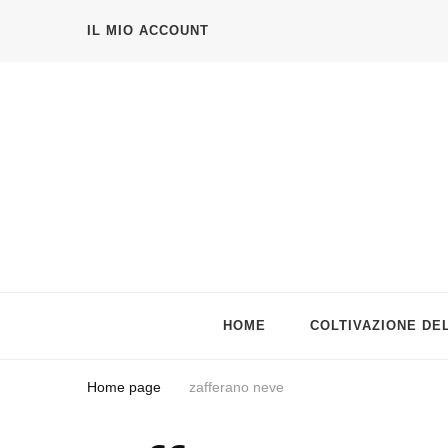
IL MIO ACCOUNT
Azienda agricola Sativus
Zafferano, bulbi di zafferano e verdure di qualità🌱
HOME
COLTIVAZIONE DE
Home page
zafferano neve