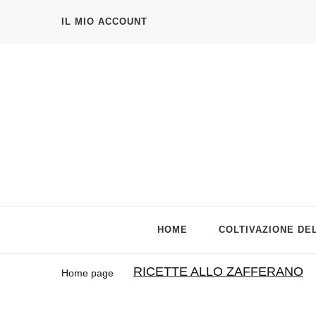
IL MIO ACCOUNT
Azienda agricola Sativus
Zafferano, bulbi di zafferano e verdure di qualità🌱
HOME
COLTIVAZIONE DE
RICETTE ALLO ZAFFERANO
Home page