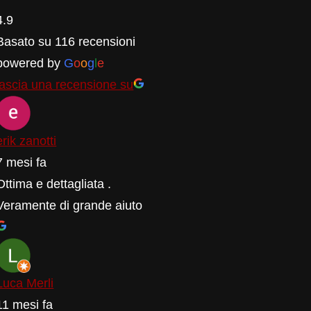
4.9
Basato su 116 recensioni
powered by
G
o
o
g
l
e
lascia una recensione su
erik zanotti
7 mesi fa
Ottima e dettagliata .
Veramente di grande aiuto
Luca Merli
11 mesi fa