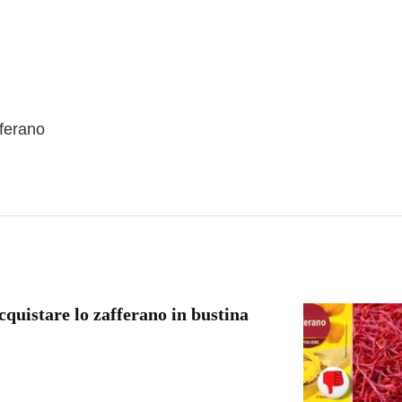
fferano
quistare lo zafferano in bustina