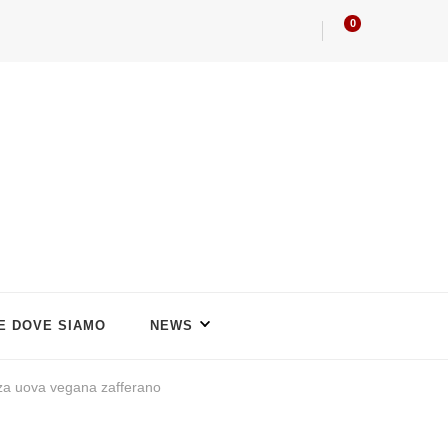
0
 E DOVE SIAMO
NEWS
nza uova vegana zafferano